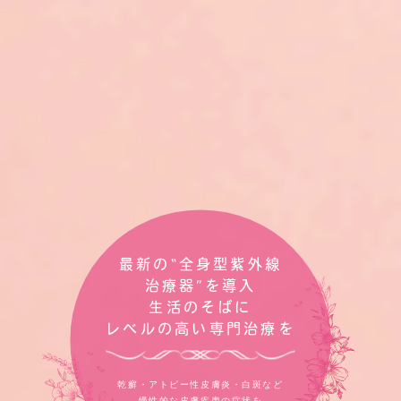
乾癬でお悩みでしたら
最新の“全身型紫外線
慢性的な皮膚疾患から
治療器”を導入
諦めずに
しみ・しわ・AGAまで
小林皮フ科クリニックへ
生活のそばに
幅広いお悩みにお応えします
レベルの高い専門治療を
ご相談ください
お肌のことでお困りでしたら
全身型紫外線治療器など各種治療器が充実
乾癬・アトピー性皮膚炎・白斑など
阪急三国駅からすぐの
お一人おひとりに効果的な治療方法を
慢性的な皮膚疾患の症状を