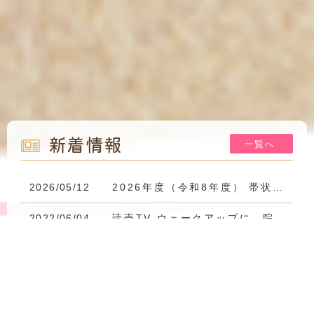
新着情報
一覧へ
2026/05/12
2026年度（令和8年度） 帯状疱疹ワクチン 定期接種・助成制度のお知らせ
2022/06/04
読売TV ウェークアップに、院長が取材を受けました!!
関西乾癬
サポート
システム
06
-
6394
-
3200
2022/05/18
ゼオスキン(ZO SKIN HEALTH)の取扱開始！