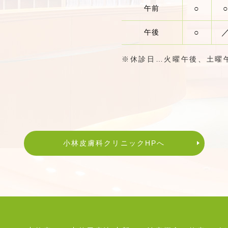
午前
○
午後
○
※休診日…火曜午後、土曜
小林皮膚科クリニックHPへ