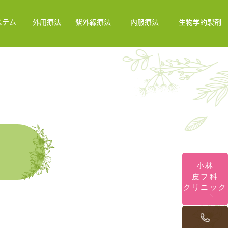
ステム
外用療法
紫外線療法
内服療法
生物学的製剤
小林
皮フ科
クリニック