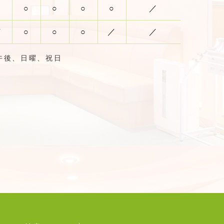
○
○
○
○
○
／
／
○
○
○
／
／
午後、日曜、祝日