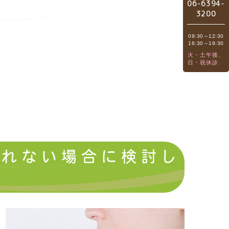
06
-
6394
-
3200
09:30～12:30
16:30～19:30
火・土午後、
日・祝休診
されない場合に検討し