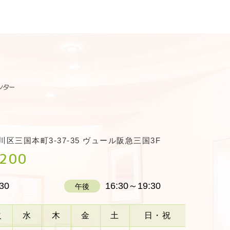
川区三国本町3-37-35 ヴュール阪急三国3F
3200
30
16:30～19:30
午後
火
水
木
金
土
日・祝