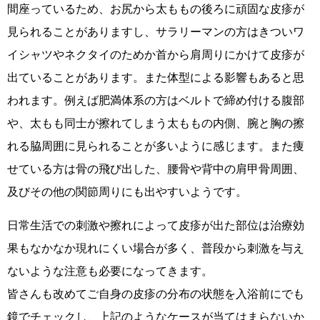
間座っているため、お尻から太ももの後ろに頑固な皮疹が
見られることがありますし、サラリーマンの方はきついワ
イシャツやネクタイのためか首から肩周りにかけて皮疹が
出ていることがあります。また体型による影響もあると思
われます。例えば肥満体系の方はベルトで締め付ける腹部
や、太もも同士が擦れてしまう太ももの内側、腕と胸の擦
れる脇周囲に見られることが多いように感じます。また痩
せている方は骨の飛び出した、腰骨や背中の肩甲骨周囲、
及びその他の関節周りにも出やすいようです。
日常生活での刺激や擦れによって皮疹が出た部位は治療効
果もなかなか現れにくい場合が多く、普段から刺激を与え
ないような注意も必要になってきます。
皆さんも改めてご自身の皮疹の分布の状態を入浴前にでも
鏡でチェックし、上記のようなケースが当てはまらないか