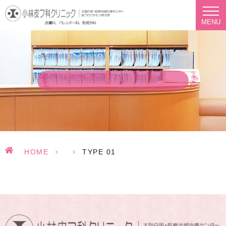
MENU
HOME
>
>
TYPE 01